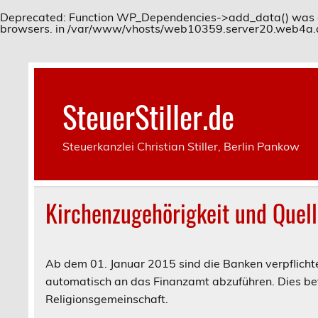
Deprecated
: Function WP_Dependencies->add_data() was c
browsers. in
/var/www/vhosts/web10359.server20.web4a.de/
Skip
to
content
SteuerStiller.de
Steuerkanzlei Christian Stiller, Berlin Pankow
Kirchenzugehörigkeit und Quel
Ab dem 01. Januar 2015 sind die Banken verpflicht
automatisch an das Finanzamt abzuführen. Dies bet
Religionsgemeinschaft.